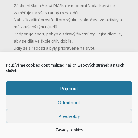
Základní škola Velká Dlážka je moderní škola, která se
zaměřuje na všestranný rozvoj dětí.
Nabízí kvalitní prostředí pro výuku i volnočasové aktivity a
má zkušený tým učitelů.
Podporuje sport, pohyb a zdravý životní styl. Jejím cílem je,
aby se děti ve škole cítily dobře,
učily se s radostí a byly připravené na život.
KONTAKTNÍ ÚDAJE
Používáme cookies k optimalizaci našich webových stránek a našich
služeb.
Základní škola Přerov, Velká Dlážka 5
Velká Dlážka 5, 750 02 Přerov
Příjmout
IČO: 47858354
Tel.: 581 225 111
Odmítnout
Mob.: 731 128 147
skola@zsvd.cz
Předvolby
Datová schránka: s8hu3di
Zásady cookies