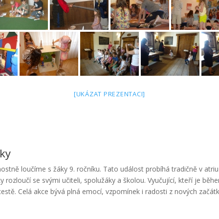
[UKÁZAT PREZENTACI]
áky
ostně loučíme s žáky 9. ročníku. Tato událost probíhá tradičně v atriu
 rozloučí se svými učiteli, spolužáky a školou. Vyučující, kteří je běhe
estě. Celá akce bývá plná emocí, vzpomínek i radosti z nových začátk