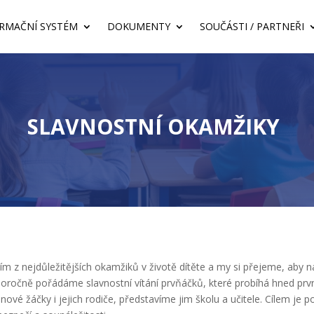
RMAČNÍ SYSTÉM
DOKUMENTY
SOUČÁSTI / PARTNEŘI
SLAVNOSTNÍ OKAMŽIKY
m z nejdůležitějších okamžiků v životě dítěte a my si přejeme, aby na n
doročně pořádáme slavnostní vítání prvňáčků, které probíhá hned první
nové žáčky i jejich rodiče, představíme jim školu a učitele. Cílem j