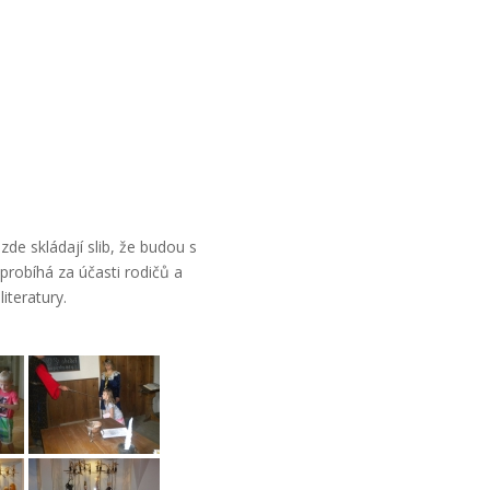
e skládají slib, že budou s
robíhá za účasti rodičů a
iteratury.