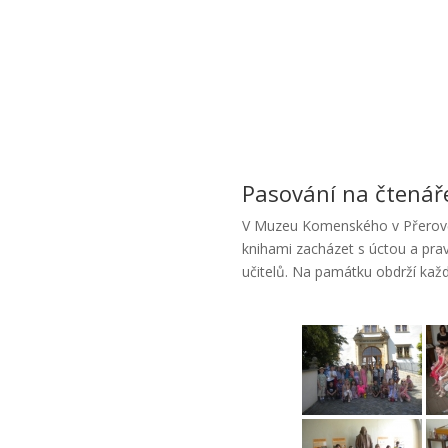
Pasování na čtenář
V Muzeu Komenského v Přerově s
knihami zacházet s úctou a pra
učitelů. Na památku obdrží každ