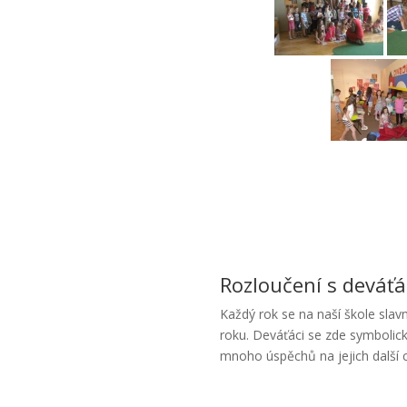
Rozloučení s deváť
Každý rok se na naší škole slavn
roku. Deváťáci se zde symbolicky
mnoho úspěchů na jejich další c