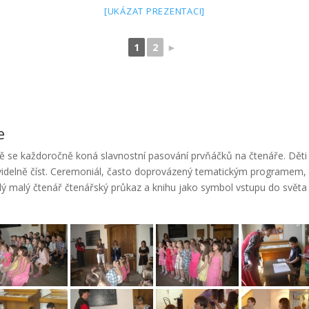
[UKÁZAT PREZENTACI]
1
2
►
e
e každoročně koná slavnostní pasování prvňáčků na čtenáře. Děti zd
videlně číst. Ceremoniál, často doprovázený tematickým programem, p
ý malý čtenář čtenářský průkaz a knihu jako symbol vstupu do světa l