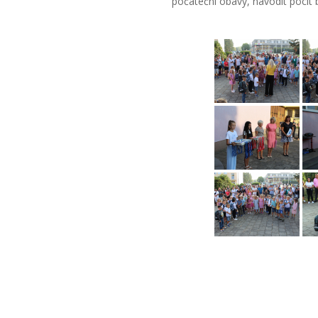
počáteční obavy, navodit pocit b