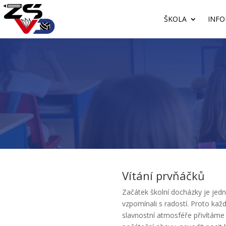
ŠKOLA
INFO
Vítání prvňáčků
Začátek školní docházky je jední
vzpomínali s radostí. Proto kaž
slavnostní atmosféře přivítáme 