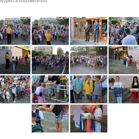
ezpečí a sounáležitosti.