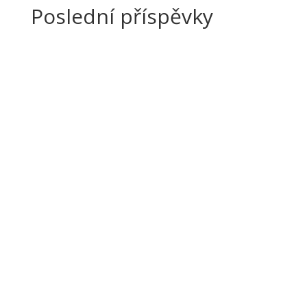
Poslední příspěvky
zsvdadmin
Vážení rodiče,děkujeme Vám za podporu a
spolupráci během uplynulého školního roku.