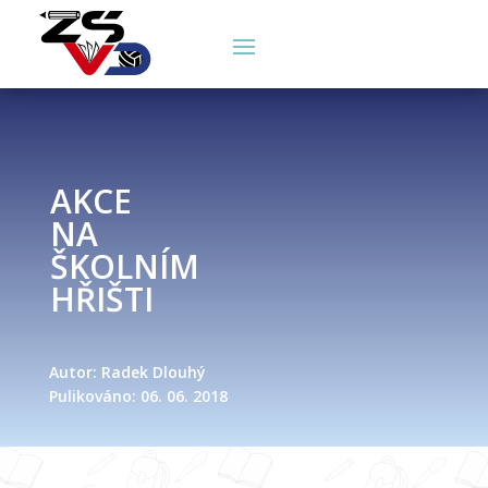
AKCE
NA
ŠKOLNÍM
HŘIŠTI
Autor: Radek Dlouhý
Pulikováno: 06. 06. 2018