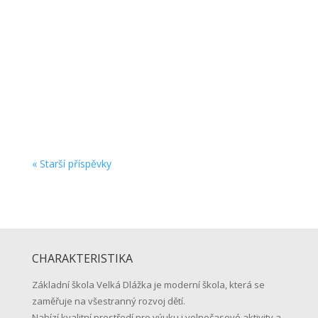
zsvdadmin
Vážení rodiče našich budoucích prvňáčků,
z přiloženého DOPISU se dozvíte všechny
potřebné informace o startu školní docházky
Vašich dětí … přejeme hezké prázdniny a těšíme
se na shledanou v pondělí 1. září 2026 v 8:15
hodin před školou. …vaše...
« Starší příspěvky
CHARAKTERISTIKA
Základní škola Velká Dlážka je moderní škola, která se
zaměřuje na všestranný rozvoj dětí.
Nabízí kvalitní prostředí pro výuku i volnočasové aktivity a