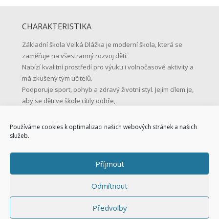
CHARAKTERISTIKA
Základní škola Velká Dlážka je moderní škola, která se
zaměřuje na všestranný rozvoj dětí.
Nabízí kvalitní prostředí pro výuku i volnočasové aktivity a
má zkušený tým učitelů.
Podporuje sport, pohyb a zdravý životní styl. Jejím cílem je,
aby se děti ve škole cítily dobře,
učily se s radostí a byly připravené na život.
Používáme cookies k optimalizaci našich webových stránek a našich
KONTAKTNÍ ÚDAJE
služeb.
Základní škola Přerov, Velká Dlážka 5
Příjmout
Velká Dlážka 5, 750 02 Přerov
IČO: 47858354
Odmítnout
Tel.: 581 225 111
Mob.: 731 128 147
Předvolby
skola@zsvd.cz