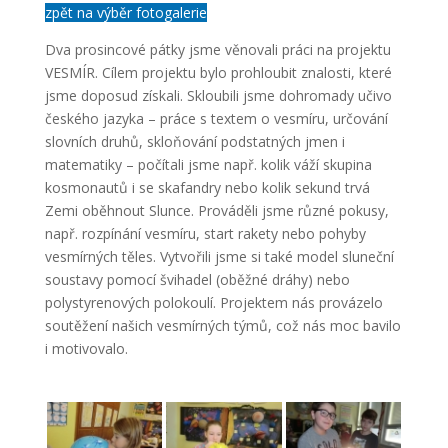
zpět na výběr fotogalerie
Dva prosincové pátky jsme věnovali práci na projektu
VESMÍR. Cílem projektu bylo prohloubit znalosti, které
jsme doposud získali. Skloubili jsme dohromady učivo
českého jazyka – práce s textem o vesmíru, určování
slovních druhů, skloňování podstatných jmen i
matematiky – počítali jsme např. kolik váží skupina
kosmonautů i se skafandry nebo kolik sekund trvá
Zemi oběhnout Slunce. Prováděli jsme různé pokusy,
např. rozpínání vesmíru, start rakety nebo pohyby
vesmírných těles. Vytvořili jsme si také model sluneční
soustavy pomocí švihadel (oběžné dráhy) nebo
polystyrenových polokoulí. Projektem nás provázelo
soutěžení našich vesmírných týmů, což nás moc bavilo
i motivovalo.