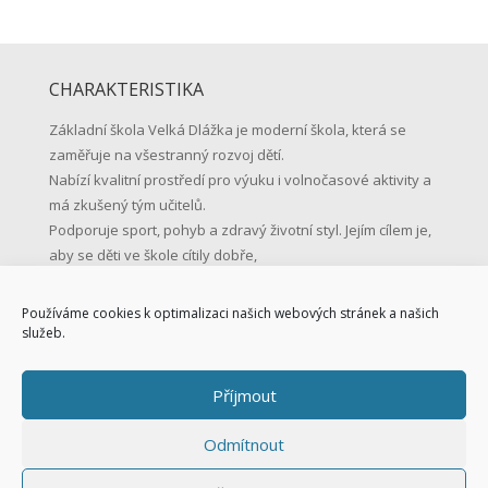
CHARAKTERISTIKA
Základní škola Velká Dlážka je moderní škola, která se
zaměřuje na všestranný rozvoj dětí.
Nabízí kvalitní prostředí pro výuku i volnočasové aktivity a
má zkušený tým učitelů.
Podporuje sport, pohyb a zdravý životní styl. Jejím cílem je,
aby se děti ve škole cítily dobře,
učily se s radostí a byly připravené na život.
Používáme cookies k optimalizaci našich webových stránek a našich
KONTAKTNÍ ÚDAJE
služeb.
Základní škola Přerov, Velká Dlážka 5
Příjmout
Velká Dlážka 5, 750 02 Přerov
IČO: 47858354
Odmítnout
Tel.: 581 225 111
Mob.: 731 128 147