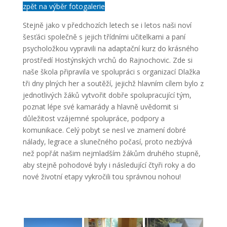
zpět na výběr fotogalerie
Stejně jako v předchozích letech se i letos naši noví
šesťáci společně s jejich třídními učitelkami a paní
psycholožkou vypravili na adaptační kurz do krásného
prostředí Hostýnských vrchů do Rajnochovic. Zde si
naše škola připravila ve spolupráci s organizací Dlažka
tři dny plných her a soutěží, jejichž hlavním cílem bylo z
jednotlivých žáků vytvořit dobře spolupracující tým,
poznat lépe své kamarády a hlavně uvědomit si
důležitost vzájemné spolupráce, podpory a
komunikace. Celý pobyt se nesl ve znamení dobré
nálady, legrace a slunečného počasí, proto nezbývá
než popřát našim nejmladším žákům druhého stupně,
aby stejně pohodové byly i následující čtyři roky a do
nové životní etapy vykročili tou správnou nohou!