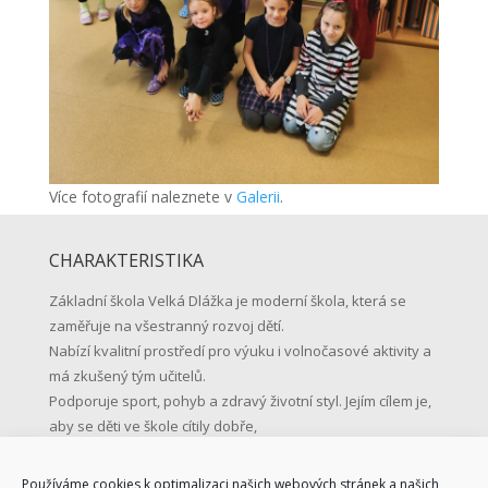
Více fotografií naleznete v
Galerii
.
CHARAKTERISTIKA
Základní škola Velká Dlážka je moderní škola, která se
zaměřuje na všestranný rozvoj dětí.
Nabízí kvalitní prostředí pro výuku i volnočasové aktivity a
má zkušený tým učitelů.
Podporuje sport, pohyb a zdravý životní styl. Jejím cílem je,
aby se děti ve škole cítily dobře,
učily se s radostí a byly připravené na život.
Používáme cookies k optimalizaci našich webových stránek a našich