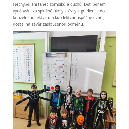
Nechyběl ani tanec zombíků a duchů. Děti během
vyučování za splněné úkoly sbíraly ingredience do
kouzelného lektvaru a kdo lektvar úspěšně uvařil,
dostal na závěr zaslouženou odměnu.