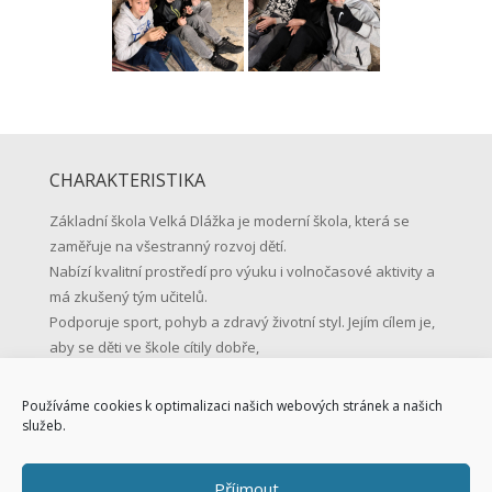
CHARAKTERISTIKA
Základní škola Velká Dlážka je moderní škola, která se
zaměřuje na všestranný rozvoj dětí.
Nabízí kvalitní prostředí pro výuku i volnočasové aktivity a
má zkušený tým učitelů.
Podporuje sport, pohyb a zdravý životní styl. Jejím cílem je,
aby se děti ve škole cítily dobře,
učily se s radostí a byly připravené na život.
Používáme cookies k optimalizaci našich webových stránek a našich
KONTAKTNÍ ÚDAJE
služeb.
Základní škola Přerov, Velká Dlážka 5
Příjmout
Velká Dlážka 5, 750 02 Přerov