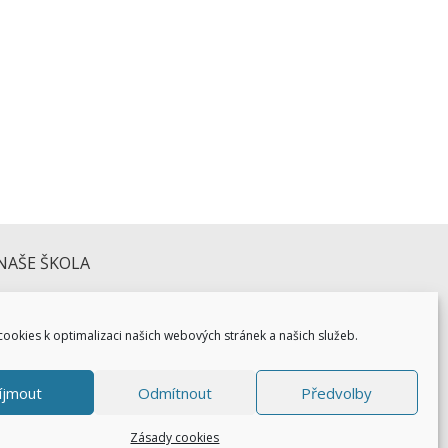
školní docházky Vašich dětí … přejeme hezké
NAŠE ŠKOLA
ookies k optimalizaci našich webových stránek a našich služeb.
íjmout
Odmítnout
Předvolby
Zásady cookies