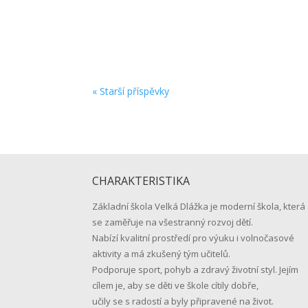
Vážení rodiče našich budoucích prvňáčků, z 
prázdniny a těšíme se na shledanou v pondělí 
« Starší příspěvky
CHARAKTERISTIKA
Základní škola Velká Dlážka je moderní škola, která
se zaměřuje na všestranný rozvoj dětí.
Nabízí kvalitní prostředí pro výuku i volnočasové
aktivity a má zkušený tým učitelů.
Podporuje sport, pohyb a zdravý životní styl. Jejím
cílem je, aby se děti ve škole cítily dobře,
učily se s radostí a byly připravené na život.