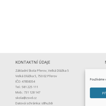
přiloženého DOPISU se dozvíte všechny potřebné informace o startu 
1. září 2026 v 8:15 hodin před školou. …vaše...
KONTAKTNÍ ÚDAJE
Základní škola Přerov, Velká Dlážka 5
Velká Dlážka 5, 750 02 Přerov
Používáme c
IČO: 47858354
Tel.: 581 225 111
Mob.: 731 128 147
Př
skola@zsvd.cz
Datová schránka: s8hu3di