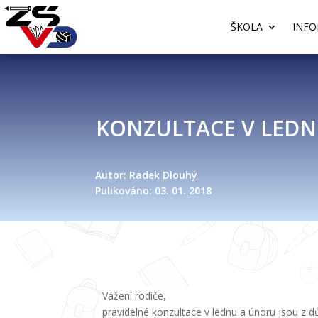
ŠKOLA
INFO
KONZULTACE V LED
Autor: Radek Dlouhý
Pulikováno: 03. 01. 2018
Vážení rodiče,
pravidelné konzultace v lednu a únoru jsou z d