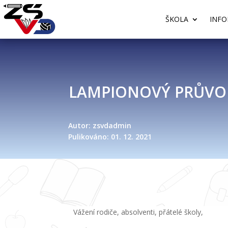
ŠKOLA
INFO
LAMPIONOVÝ PRŮVO
Autor: zsvdadmin
Pulikováno: 01. 12. 2021
Vážení rodiče, absolventi, přátelé školy,