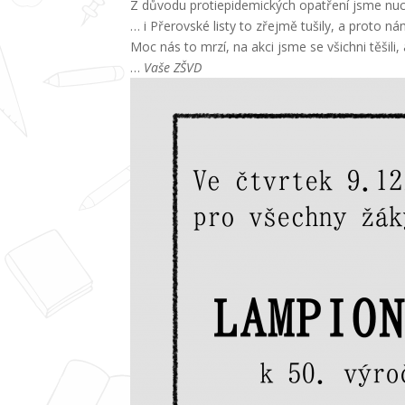
Z důvodu protiepidemických opatření jsme nuce
… i Přerovské listy to zřejmě tušily, a proto n
Moc nás to mrzí, na akci jsme se všichni těšili,
…
Vaše ZŠVD