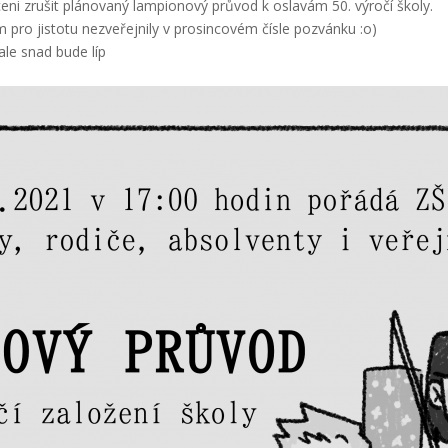
ni zrušit plánovaný lampionový průvod k oslavám 50. výročí školy.
ám pro jistotu nezveřejnily v prosincovém čísle pozvánku :o)
 ale snad bude líp