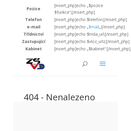
[insert_php]echo „$pozice
Pozice
$funkce“;[/insert_php]
Telefon
[insert_php]echo $telefon;[/insert_php]
e-mail
[insert_php]echo „
$mail
„;[/insert_php]
Třídnictví
[insert_php]echo $trida_url;[/insert_php]
Zastupující
[insert_php]echo $vloz_urlz;[/insert_php]
Kabinet
[insert_php]echo „$kabinet“;[/insert_php]