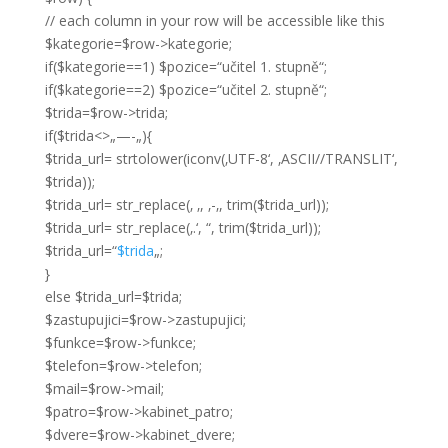
// each column in your row will be accessible like this
$kategorie=$row->kategorie;
if($kategorie==1) $pozice=“učitel 1. stupně“;
if($kategorie==2) $pozice=“učitel 2. stupně“;
$trida=$row->trida;
if($trida<>„—-„){
$trida_url= strtolower(iconv(‚UTF-8‘, ‚ASCII//TRANSLIT‘,
$trida));
$trida_url= str_replace(‚ ‚, ‚-‚, trim($trida_url));
$trida_url= str_replace(‚.‘, “, trim($trida_url));
$trida_url=“
$trida
„;
}
else $trida_url=$trida;
$zastupujici=$row->zastupujici;
$funkce=$row->funkce;
$telefon=$row->telefon;
$mail=$row->mail;
$patro=$row->kabinet_patro;
$dvere=$row->kabinet_dvere;