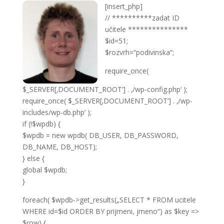
[insert_php]
// **********zadat ID
učitele ***************
$id=51;
$rozvrh=“podivinska“;
require_once(
$_SERVER[‚DOCUMENT_ROOT‘] . ‚/wp-config.php‘ );
require_once( $_SERVER[‚DOCUMENT_ROOT‘] . ‚/wp-
includes/wp-db.php‘ );
if (!$wpdb) {
$wpdb = new wpdb( DB_USER, DB_PASSWORD,
DB_NAME, DB_HOST);
} else {
global $wpdb;
}
foreach( $wpdb->get_results(„SELECT * FROM ucitele
WHERE id=$id ORDER BY prijmeni, jmeno“) as $key =>
$row) {