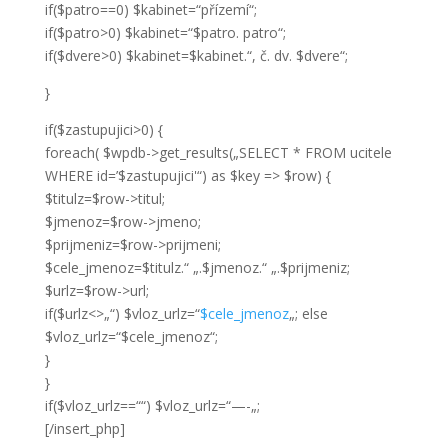
if($patro==0) $kabinet=“přízemí“;
if($patro>0) $kabinet=“$patro. patro“;
if($dvere>0) $kabinet=$kabinet.“, č. dv. $dvere“;
}
if($zastupujici>0) {
foreach( $wpdb->get_results(„SELECT * FROM ucitele
WHERE id=’$zastupujici'“) as $key => $row) {
$titulz=$row->titul;
$jmenoz=$row->jmeno;
$prijmeniz=$row->prijmeni;
$cele_jmenoz=$titulz.“ „.$jmenoz.“ „.$prijmeniz;
$urlz=$row->url;
if($urlz<>„“) $vloz_urlz=“
$cele_jmenoz
„; else
$vloz_urlz=“$cele_jmenoz“;
}
}
if($vloz_urlz==““) $vloz_urlz=“—-„;
[/insert_php]