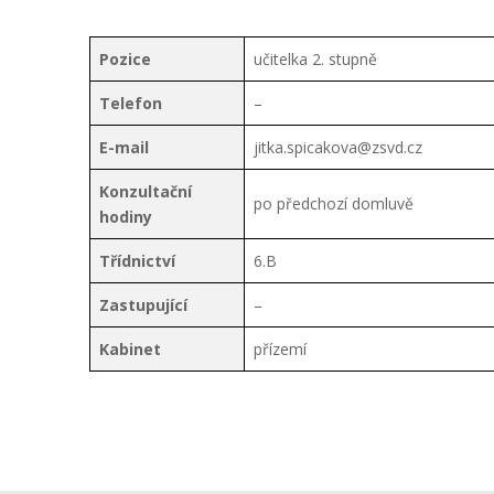
Pozice
učitelka 2. stupně
Telefon
–
E-mail
jitka.spicakova@zsvd.cz
Konzultační
po předchozí domluvě
hodiny
Třídnictví
6.B
Zastupující
–
Kabinet
přízemí