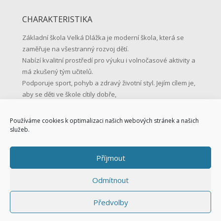
CHARAKTERISTIKA
Základní škola Velká Dlážka je moderní škola, která se
zaměřuje na všestranný rozvoj dětí.
Nabízí kvalitní prostředí pro výuku i volnočasové aktivity a
má zkušený tým učitelů.
Podporuje sport, pohyb a zdravý životní styl. Jejím cílem je,
aby se děti ve škole cítily dobře,
učily se s radostí a byly připravené na život.
Používáme cookies k optimalizaci našich webových stránek a našich
KONTAKTNÍ ÚDAJE
služeb.
Základní škola Přerov, Velká Dlážka 5
Příjmout
Velká Dlážka 5, 750 02 Přerov
IČO: 47858354
Odmítnout
Tel.: 581 225 111
Mob.: 731 128 147
Předvolby
skola@zsvd.cz
Datová schránka: s8hu3di