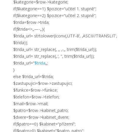
$kategorie=$row->kategorie;
if($kategorie==1) $pozice=“učitel 1. stupně“;
if($kategorie==2) $pozice=“učitel 2. stupně“;
$trida=$row->trida;
if($trida<>„—-„){
$trida_url= strtolower(iconv(‚UTF-8‘, ‚ASCII//TRANSLIT‘,
$trida));
$trida_url= str_replace(‚ ‚, ‚-‚, trim($trida_url));
$trida_url= str_replace(‚.‘, “, trim($trida_url));
$trida_url=“
$trida
„;
}
else $trida_url=$trida;
$zastupujici=$row->zastupujici;
$funkce=$row->funkce;
$telefon=$row->telefon;
$mail=$row->mail;
$patro=$row->kabinet_patro;
$dvere=$row->kabinet_dvere;
if($patro==0) $kabinet=“přízemí“;
if($patro>0) $kabinet=“$patro. patro“;