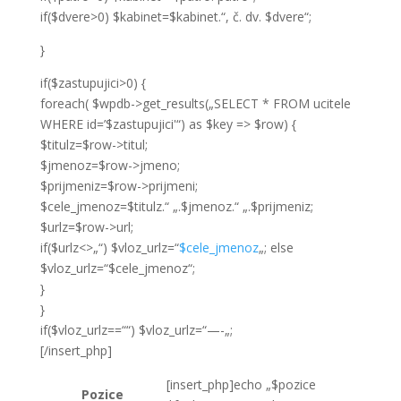
if($dvere>0) $kabinet=$kabinet.“, č. dv. $dvere“;
}
if($zastupujici>0) {
foreach( $wpdb->get_results(„SELECT * FROM ucitele
WHERE id=’$zastupujici'“) as $key => $row) {
$titulz=$row->titul;
$jmenoz=$row->jmeno;
$prijmeniz=$row->prijmeni;
$cele_jmenoz=$titulz.“ „.$jmenoz.“ „.$prijmeniz;
$urlz=$row->url;
if($urlz<>„“) $vloz_urlz=“
$cele_jmenoz
„; else
$vloz_urlz=“$cele_jmenoz“;
}
}
if($vloz_urlz==““) $vloz_urlz=“—-„;
[/insert_php]
[insert_php]echo „$pozice
Pozice