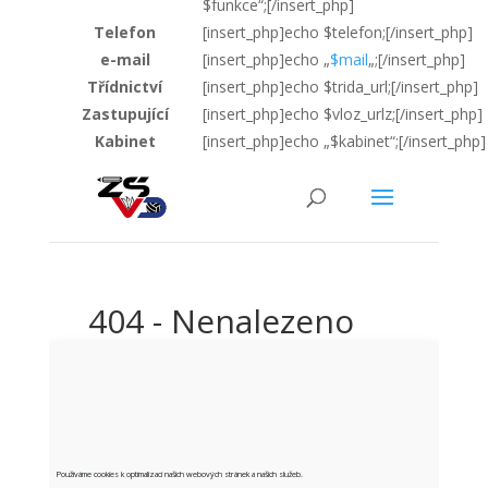
$funkce“;[/insert_php]
Telefon
[insert_php]echo $telefon;[/insert_php]
e-mail
[insert_php]echo „
$mail
„;[/insert_php]
Třídnictví
[insert_php]echo $trida_url;[/insert_php]
Zastupující
[insert_php]echo $vloz_urlz;[/insert_php]
Kabinet
[insert_php]echo „$kabinet“;[/insert_php]