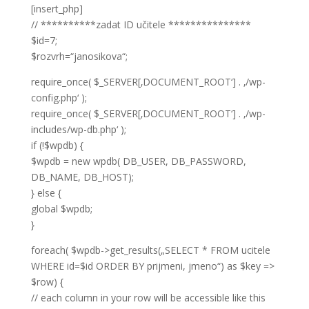
[insert_php]
// **********zadat ID učitele ***************
$id=7;
$rozvrh=“janosikova“;
require_once( $_SERVER[‚DOCUMENT_ROOT‘] . ‚/wp-
config.php‘ );
require_once( $_SERVER[‚DOCUMENT_ROOT‘] . ‚/wp-
includes/wp-db.php‘ );
if (!$wpdb) {
$wpdb = new wpdb( DB_USER, DB_PASSWORD,
DB_NAME, DB_HOST);
} else {
global $wpdb;
}
foreach( $wpdb->get_results(„SELECT * FROM ucitele
WHERE id=$id ORDER BY prijmeni, jmeno“) as $key =>
$row) {
// each column in your row will be accessible like this