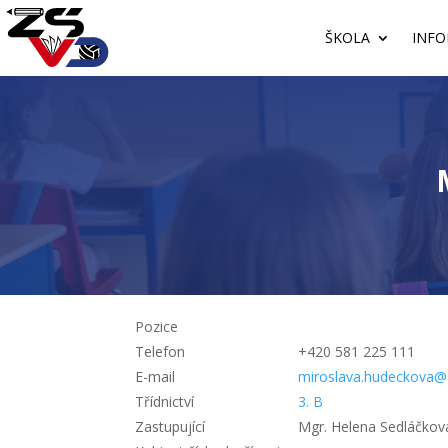
ŠKOLA
INFO
Pozice
Telefon
+420 581 225 111
E-mail
miroslava.hudeckova@
Třídnictví
3. B
Zastupující
Mgr. Helena Sedláčkov