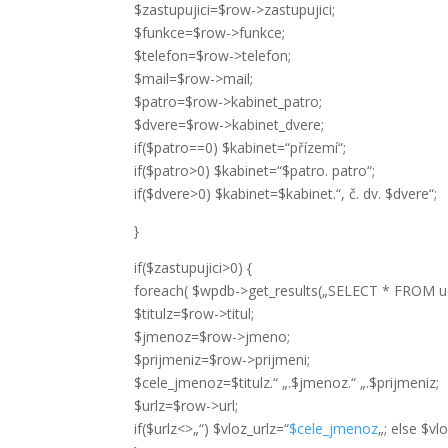
$zastupujici=$row->zastupujici;
$funkce=$row->funkce;
$telefon=$row->telefon;
$mail=$row->mail;
$patro=$row->kabinet_patro;
$dvere=$row->kabinet_dvere;
if($patro==0) $kabinet=“přízemí“;
if($patro>0) $kabinet=“$patro. patro“;
if($dvere>0) $kabinet=$kabinet.“, č. dv. $dvere“;
}
if($zastupujici>0) {
foreach( $wpdb->get_results(„SELECT * FROM uci
$titulz=$row->titul;
$jmenoz=$row->jmeno;
$prijmeniz=$row->prijmeni;
$cele_jmenoz=$titulz.“ „.$jmenoz.“ „.$prijmeniz;
$urlz=$row->url;
if($urlz<>„“) $vloz_urlz=“
$cele_jmenoz
„; else $v