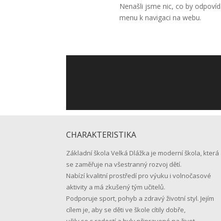
CHARAKTERISTIKA
Základní škola Velká Dlážka je moderní škola, která
se zaměřuje na všestranný rozvoj dětí.
Nabízí kvalitní prostředí pro výuku i volnočasové
aktivity a má zkušený tým učitelů.
Podporuje sport, pohyb a zdravý životní styl. Jejím
cílem je, aby se děti ve škole cítily dobře,
učily se s radostí a byly připravené na život.