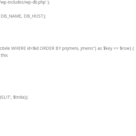
p-includes/wp-db.php‘ );
 DB_NAME, DB_HOST);
itele WHERE id=$id ORDER BY prijmeni, jmeno“) as $key => $row) {
 this
SLIT‘, $trida));