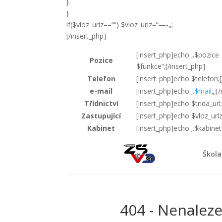
}
}
if($vloz_urlz==““) $vloz_urlz=“—-„;
[/insert_php]
[insert_php]echo „$pozice
Pozice
$funkce“;[/insert_php]
Telefon
[insert_php]echo $telefon;[
e-mail
[insert_php]echo „
$mail
„;[
Třídnictví
[insert_php]echo $trida_url
Zastupující
[insert_php]echo $vloz_urlz
Kabinet
[insert_php]echo „$kabinet“