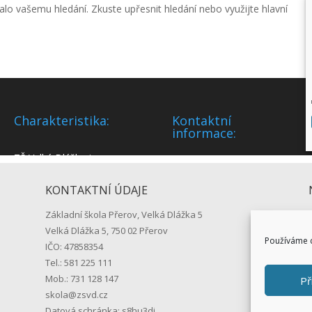
KONTAKTNÍ ÚDAJE
Základní škola Přerov, Velká Dlážka 5
Velká Dlážka 5, 750 02 Přerov
Používáme c
IČO: 47858354
Tel.: 581 225 111
Mob.: 731 128 147
Př
skola@zsvd.cz
Datová schránka: s8hu3di