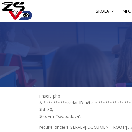
ŠKOLA
INFO
[insert_php]
// **********zadat ID učitele **************
$id=30;
$rozvrh=“svobodova“;
require_once( $_SERVER[‚DOCUMENT_ROOT‘] . ‚/w