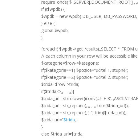
require_once( $_SERVER[‚DOCUMENT_ROOT‘] . ‚/w
if (!$wpdb) {
$wpdb = new wpdb( DB_USER, DB_PASSWORD,
} else {
global $wpdb;
}
foreach( $wpdb->get_results(„SELECT * FROM uc
// each column in your row will be accessible like
$kategorie=$row->kategorie;
if($kategorie==1) $pozice=“učitel 1. stupně“;
if($kategorie==2) $pozice=“učitel 2. stupně“;
$trida=$row->trida;
if($trida<>„—-„){
$trida_url= strtolower(iconv(‚UTF-8‘, ‚ASCII//TRAN
$trida_url= str_replace(‚ ‚, ‚-‚, trim($trida_url));
$trida_url= str_replace(‚.‘, “, trim($trida_url));
$trida_url=“
$trida
„;
}
else $trida_url=$trida;