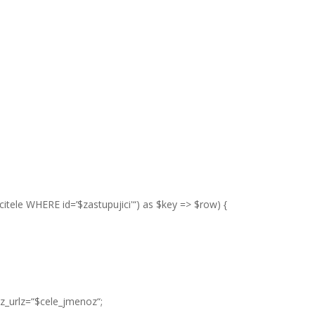
tele WHERE id=’$zastupujici'“) as $key => $row) {
loz_urlz=“$cele_jmenoz“;