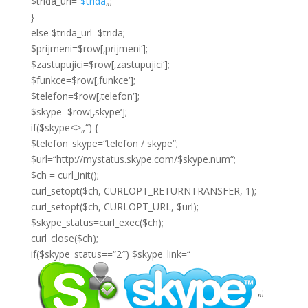
$trida_url=“
$trida
„;
}
else $trida_url=$trida;
$prijmeni=$row[‚prijmeni‘];
$zastupujici=$row[‚zastupujici‘];
$funkce=$row[‚funkce‘];
$telefon=$row[‚telefon‘];
$skype=$row[‚skype‘];
if($skype<>„“) {
$telefon_skype=“telefon / skype“;
$url=“http://mystatus.skype.com/$skype.num“;
$ch = curl_init();
curl_setopt($ch, CURLOPT_RETURNTRANSFER, 1);
curl_setopt($ch, CURLOPT_URL, $url);
$skype_status=curl_exec($ch);
curl_close($ch);
if($skype_status==“2″) $skype_link=“
„;