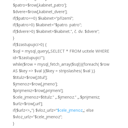
$patro=$row[‚kabinet_patro‘];
$dvere=$row[‚kabinet_dvere‘];
if($patro==0) $kabinet=“přízemí“;
if($patro>0) $kabinet=“$patro. patro“;
if($dvere>0) $kabinet=$kabinet.“, č. dv. $dvere“;
}
if($zastupujici>0) {
$sql = mysql_query(„SELECT * FROM ucitele WHERE
id=’$zastupujici'“);
while($row = mysql_fetch_array($sql)){foreach( $row
AS $key => $val ){$key = stripslashes( $val );}
$titulz=$row[‚titul‘];
$jmenoz=$row[‚jmeno‘];
$prijmeniz=$row[‚prijmeni‘];
$cele_jmenoz=$titulz.“ „.$jmenoz.“ „.$prijmeniz;
$urlz=$row[‚url‘];
if($urlz<>„“) $vloz_urlz=“
$cele_jmenoz
„; else
$vloz_urlz=“$cele_jmenoz“;
}