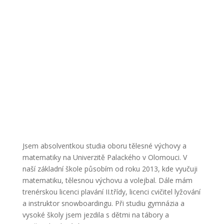
Jsem absolventkou studia oboru tělesné výchovy a
matematiky na Univerzitě Palackého v Olomouci. V
naší základní škole působím od roku 2013, kde vyučuji
matematiku, tělesnou výchovu a volejbal. Dále mám
trenérskou licenci plavání II.třídy, licenci cvičitel lyžování
a instruktor snowboardingu. Při studiu gymnázia a
vysoké školy jsem jezdila s dětmi na tábory a