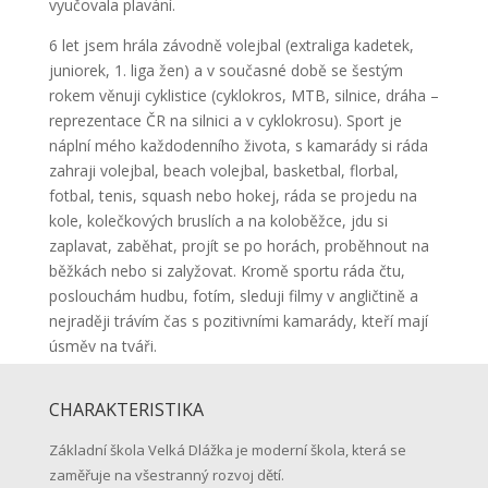
vyučovala plavání.
6 let jsem hrála závodně volejbal (extraliga kadetek,
juniorek, 1. liga žen) a v současné době se šestým
rokem věnuji cyklistice (cyklokros, MTB, silnice, dráha –
reprezentace ČR na silnici a v cyklokrosu). Sport je
náplní mého každodenního života, s kamarády si ráda
zahraji volejbal, beach volejbal, basketbal, florbal,
fotbal, tenis, squash nebo hokej, ráda se projedu na
kole, kolečkových bruslích a na koloběžce, jdu si
zaplavat, zaběhat, projít se po horách, proběhnout na
běžkách nebo si zalyžovat. Kromě sportu ráda čtu,
poslouchám hudbu, fotím, sleduji filmy v angličtině a
nejraději trávím čas s pozitivními kamarády, kteří mají
úsměv na tváři.
CHARAKTERISTIKA
Základní škola Velká Dlážka je moderní škola, která se
zaměřuje na všestranný rozvoj dětí.