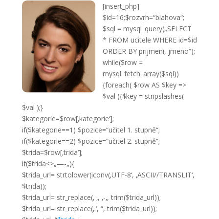
[insert_php]
$id=16;$rozvrh=“blahova“;
$sql = mysql_query(„SELECT
* FROM ucitele WHERE id=$id
ORDER BY prijmeni, jmeno“);
while($row =
mysql_fetch_array($sql))
{foreach( $row AS $key =>
$val ){$key = stripslashes(
$val );}
$kategorie=$row[‚kategorie‘];
if($kategorie==1) $pozice=“učitel 1. stupně“;
if($kategorie==2) $pozice=“učitel 2. stupně“;
$trida=$row[‚trida‘];
if($trida<>„—-„){
$trida_url= strtolower(iconv(‚UTF-8‘, ‚ASCII//TRANSLIT‘,
$trida));
$trida_url= str_replace(‚ ‚, ‚-‚, trim($trida_url));
$trida_url= str_replace(‚.‘, “, trim($trida_url));