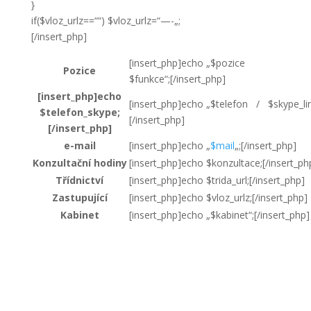
}
if($vloz_urlz==““) $vloz_urlz=“—-„;
[/insert_php]
[insert_php]echo „$pozice
Pozice
$funkce“;[/insert_php]
[insert_php]echo
[insert_php]echo „$telefon / $skype_lin
$telefon_skype;
[/insert_php]
[/insert_php]
e-mail
[insert_php]echo „
$mail
„;[/insert_php]
Konzultační hodiny
[insert_php]echo $konzultace;[/insert_ph
Třídnictví
[insert_php]echo $trida_url;[/insert_php]
Zastupující
[insert_php]echo $vloz_urlz;[/insert_php]
Kabinet
[insert_php]echo „$kabinet“;[/insert_php]