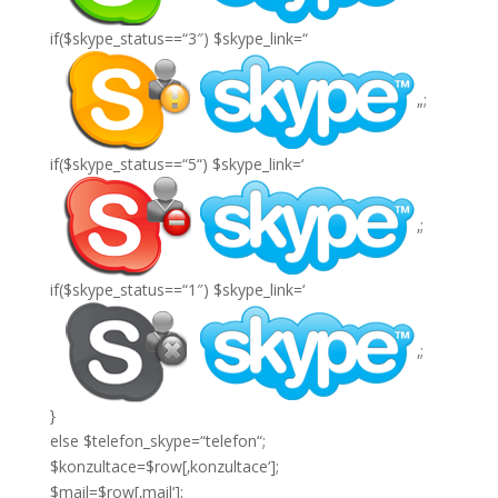
if($skype_status==“3″) $skype_link=“
„;
if($skype_status==“5“) $skype_link=‘
‚;
if($skype_status==“1″) $skype_link=‘
‚;
}
else $telefon_skype=“telefon“;
$konzultace=$row[‚konzultace‘];
$mail=$row[‚mail‘];