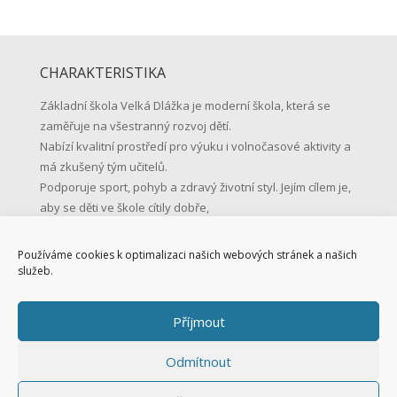
CHARAKTERISTIKA
Základní škola Velká Dlážka je moderní škola, která se
zaměřuje na všestranný rozvoj dětí.
Nabízí kvalitní prostředí pro výuku i volnočasové aktivity a
má zkušený tým učitelů.
Podporuje sport, pohyb a zdravý životní styl. Jejím cílem je,
aby se děti ve škole cítily dobře,
učily se s radostí a byly připravené na život.
Používáme cookies k optimalizaci našich webových stránek a našich
KONTAKTNÍ ÚDAJE
služeb.
Základní škola Přerov, Velká Dlážka 5
Příjmout
Velká Dlážka 5, 750 02 Přerov
IČO: 47858354
Odmítnout
Tel.: 581 225 111
Mob.: 731 128 147