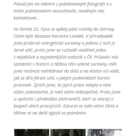
Pokud jste na některé z publikovaných fotografií a s
tímto publikováním nesouhlasíte, neváhejte nás
kontaktovat…
Ve čtvrtek 25. října se vydaly páté ročníky do Ostravy.
Cílem bylo Muzeum hornictví Landek. V přírodovědě
jsme probírali energetické suroviny a jednou z nich je
černé uhlí, proto jsme se rozhodli navštívit jedno
z největších a nejznámějších nalezišť v ČR. Průvodci nás
seznámili s historií a těžbou této vzácné suroviny, měli
jsme možnost nahlédnout do dolů a na vlastní oči vidět,
jak se dřív fáralo uhlí, v jakých podmínkách horníci
pracovali. Zjistili jsme, že jejich práce nebyla a není
vůbec jednoduchá. Je také velmi nebezpečná. Proto jsme
si vyslechli i přednášku záchranářů, kteří se starají o
bezpečí všech pracujících. Exkurze se nám velmi líbila a
těšíme se na další výjezd za poznáním.