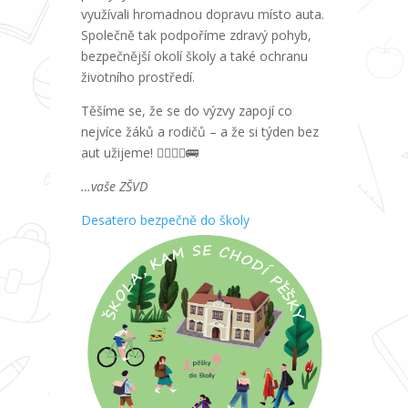
využívali hromadnou dopravu místo auta.
Společně tak podpoříme zdravý pohyb,
bezpečnější okolí školy a také ochranu
životního prostředí.
Těšíme se, že se do výzvy zapojí co
nejvíce žáků a rodičů – a že si týden bez
aut užijeme! 🚶‍♀️🚴‍♂️🚌
…vaše ZŠVD
Desatero bezpečně do školy