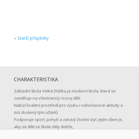
se na shledanou v pondělí 1. září 2026 v 8:15
hodin před školou. …vaše...
« Starší příspěvky
CHARAKTERISTIKA
Základní škola Velká Dlážka je moderní škola, která se
zaměřuje na všestranný rozvoj dětí.
Nabízí kvalitní prostředí pro výuku i volnočasové aktivity a
má zkušený tým učitelů.
Podporuje sport, pohyb a zdravý životní styl. Jejím cílem je,
aby se děti ve škole cítily dobře,
učily se s radostí a byly připravené na život.