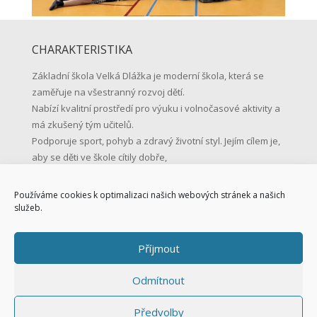
CHARAKTERISTIKA
Základní škola Velká Dlážka je moderní škola, která se
zaměřuje na všestranný rozvoj dětí.
Nabízí kvalitní prostředí pro výuku i volnočasové aktivity a
má zkušený tým učitelů.
Podporuje sport, pohyb a zdravý životní styl. Jejím cílem je,
aby se děti ve škole cítily dobře,
učily se s radostí a byly připravené na život.
Používáme cookies k optimalizaci našich webových stránek a našich
KONTAKTNÍ ÚDAJE
služeb.
Základní škola Přerov, Velká Dlážka 5
Příjmout
Velká Dlážka 5, 750 02 Přerov
IČO: 47858354
Odmítnout
Tel.: 581 225 111
Mob.: 731 128 147
Předvolby
skola@zsvd.cz