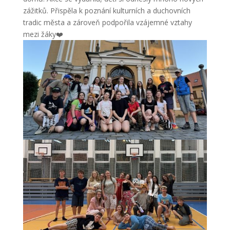
zážitků. Přispěla k poznání kulturních a duchovních
tradic města a zároveň podpořila vzájemné vztahy
mezi žáky❤️