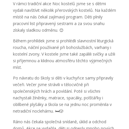
V rámci tradiční akce Noc kostelů jsme se s dětmi
vydali navštívit několik přerovských kostelů. Na každém
místě na nás čekal zajímavý program. Děti plnily
pracovní list připravený sestrami a za svou snahu
získaly sladkou odměnu. 😊
Během prohlídek jsme si prohlédli slavnostní liturgická
roucha, náčiní používané při bohoslužbách, varhany i
kostelní zvony. V kostele jsme také zapálili svíčky a užili
si příjemnou a klidnou atmosféru těchto výjimečných
míst.
Po návratu do školy si děti v kuchyňce samy připravily
večeři. Večer jsme strávili v tělocvičně při
společenských hrách a povídání. Poté si všichni
nachystali žíněnky, matrace, spacáky, polštářky i
oblíbené plyšáky a škola se na jednu noc proměnila v
netradiční noclehárnu. 🛏️🎲
Ráno nás čekala společná snídaně, úklid a odchod
domů. Akce se vydařila, děti si odnesly mnoho nových