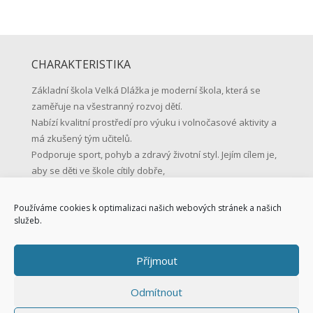
CHARAKTERISTIKA
Základní škola Velká Dlážka je moderní škola, která se
zaměřuje na všestranný rozvoj dětí.
Nabízí kvalitní prostředí pro výuku i volnočasové aktivity a
má zkušený tým učitelů.
Podporuje sport, pohyb a zdravý životní styl. Jejím cílem je,
aby se děti ve škole cítily dobře,
učily se s radostí a byly připravené na život.
Používáme cookies k optimalizaci našich webových stránek a našich
KONTAKTNÍ ÚDAJE
služeb.
Základní škola Přerov, Velká Dlážka 5
Příjmout
Velká Dlážka 5, 750 02 Přerov
IČO: 47858354
Odmítnout
Tel.: 581 225 111
Mob.: 731 128 147