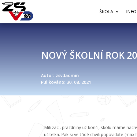
ŠKOLA
INFO
NOVÝ ŠKOLNÍ ROK 20
Autor: zsvdadmin
Pulikováno: 30. 08. 2021
Milí žáci, prázdniny už končí, školu máme nach
učitelka. Pak si ve třídě chvíli popovídáte (m