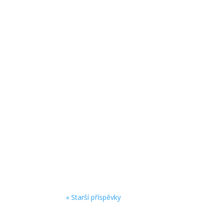
zsvdadmin
Vážení rodiče našich budoucích prvňáčků, z 
prázdniny a těšíme se na shledanou v pondělí 
« Starší příspěvky