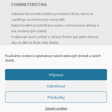
CHARAKTERISTIKA
Základní škola Velká Dlážka je moderní škola, která se
zaměřuje na všestranný rozvoj dětí.
Nabízí kvalitní prostředí pro výuku i volnočasové aktivity a
má zkušený tým učitelů.
Podporuje sport, pohyb a zdravý životní styl. Jejím cílem je,
aby se děti ve škole cítily dobře,
učily se s radostí a byly připravené na život.
Používáme cookies k optimalizaci našich webových stránek a našich
KONTAKTNÍ ÚDAJE
služeb.
Základní škola Přerov, Velká Dlážka 5
Příjmout
Velká Dlážka 5, 750 02 Přerov
IČO: 47858354
Odmítnout
Tel.: 581 225 111
Mob.: 731 128 147
Předvolby
skola@zsvd.cz
Datová schránka: s8hu3di
Zásady cookies