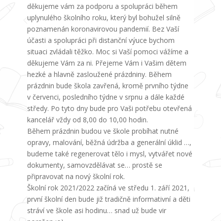
děkujeme vám za podporu a spolupráci během
uplynulého školního roku, který byl bohužel silně
poznamenán koronavirovou pandemií. Bez Vaší
účasti a spolupráci při distanční výuce bychom
situaci zvládali těžko. Moc si Vaší pomoci vážíme a
děkujeme Vám za ni. Přejeme Vám i Vašim dětem
hezké a hlavně zasloužené prázdniny. Během
prázdnin bude škola zavřená, kromě prvního týdne
v červenci, posledního týdne v srpnu a dále každé
středy. Po tyto dny bude pro Vaši potřebu otevřená
kancelář vždy od 8,00 do 10,00 hodin.
Během prázdnin budou ve škole probíhat nutné
opravy, malování, běžná údržba a generální úklid …,
budeme také regenerovat tělo i mysl, vytvářet nové
dokumenty, samovzdělávat se… prostě se
připravovat na nový školní rok.
Školní rok 2021/2022 začíná ve středu 1. září 2021,
první školní den bude již tradičně informativní a děti
stráví ve škole asi hodinu… snad už bude vir