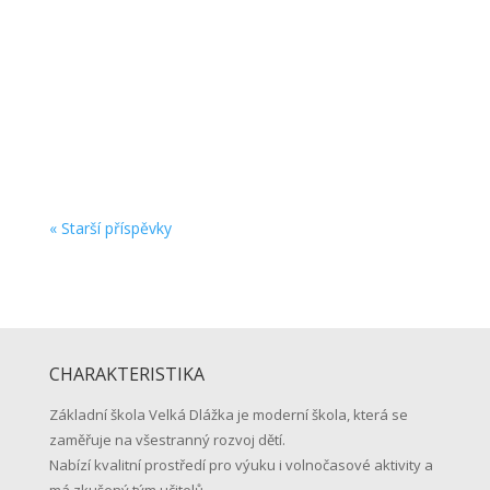
Vážení rodiče našich budoucích prvňáčků,
z přiloženého DOPISU se dozvíte všechny
potřebné informace o startu školní docházky
Vašich dětí … přejeme hezké prázdniny a těšíme
se na shledanou v pondělí 1. září 2026 v 8:15
hodin před školou. …vaše...
« Starší příspěvky
CHARAKTERISTIKA
Základní škola Velká Dlážka je moderní škola, která se
zaměřuje na všestranný rozvoj dětí.
Nabízí kvalitní prostředí pro výuku i volnočasové aktivity a
má zkušený tým učitelů.