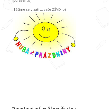
poražen :o)
Těšíme se v září … vaše ZŠVD :o)