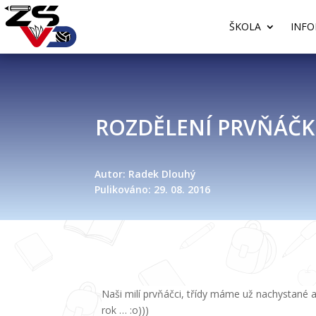
ŠKOLA
INFO
ROZDĚLENÍ PRVŇÁČK
Autor: Radek Dlouhý
Pulikováno: 29. 08. 2016
Naši milí prvňáčci, třídy máme už nachystané a
rok … :o)))