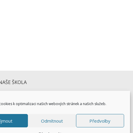
školní docházky Vašich dětí … přejeme hezké
NAŠE ŠKOLA
ookies k optimalizaci našich webových stránek a našich služeb.
íjmout
Odmítnout
Předvolby