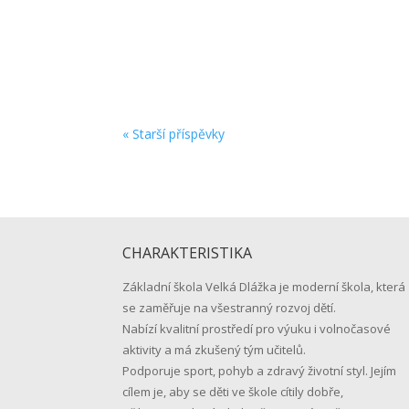
Vážení rodiče našich budoucích prvňáčků, z 
prázdniny a těšíme se na shledanou v pondělí 
« Starší příspěvky
CHARAKTERISTIKA
Základní škola Velká Dlážka je moderní škola, která
se zaměřuje na všestranný rozvoj dětí.
Nabízí kvalitní prostředí pro výuku i volnočasové
aktivity a má zkušený tým učitelů.
Podporuje sport, pohyb a zdravý životní styl. Jejím
cílem je, aby se děti ve škole cítily dobře,