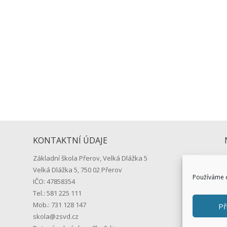
přiloženého DOPISU se dozvíte všechny potřebné informace o startu 
1. září 2026 v 8:15 hodin před školou. …vaše...
KONTAKTNÍ ÚDAJE
Základní škola Přerov, Velká Dlážka 5
Velká Dlážka 5, 750 02 Přerov
Používáme c
IČO: 47858354
Tel.: 581 225 111
Mob.: 731 128 147
Př
skola@zsvd.cz