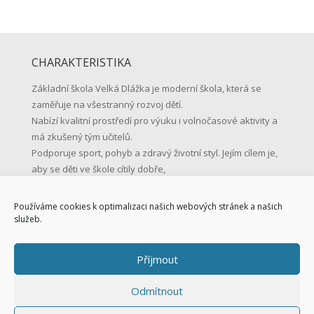
CHARAKTERISTIKA
Základní škola Velká Dlážka je moderní škola, která se
zaměřuje na všestranný rozvoj dětí.
Nabízí kvalitní prostředí pro výuku i volnočasové aktivity a
má zkušený tým učitelů.
Podporuje sport, pohyb a zdravý životní styl. Jejím cílem je,
aby se děti ve škole cítily dobře,
učily se s radostí a byly připravené na život.
Používáme cookies k optimalizaci našich webových stránek a našich
KONTAKTNÍ ÚDAJE
služeb.
Základní škola Přerov, Velká Dlážka 5
Příjmout
Velká Dlážka 5, 750 02 Přerov
IČO: 47858354
Odmítnout
Tel.: 581 225 111
Mob.: 731 128 147