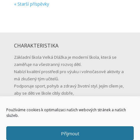
« Starší příspěvky
CHARAKTERISTIKA
Základní škola Velká Dlážka je moderní škola, která se
zaměřuje na všestranný rozvoj dětí.
Nabízí kvalitní prostředí pro výuku i volnočasové aktivity a
má zkušený tým učitelů.
Podporuje sport, pohyb a zdravý životní styl. Jejím cílem je,
aby se děti ve škole cítily dobře,
učily se s radostí a byly připravené na život.
Používáme cookies k optimalizaci našich webových stránek a našich
KONTAKTNÍ ÚDAJE
služeb.
Základní škola Přerov, Velká Dlážka 5
Příjmout
Velká Dlážka 5, 750 02 Přerov