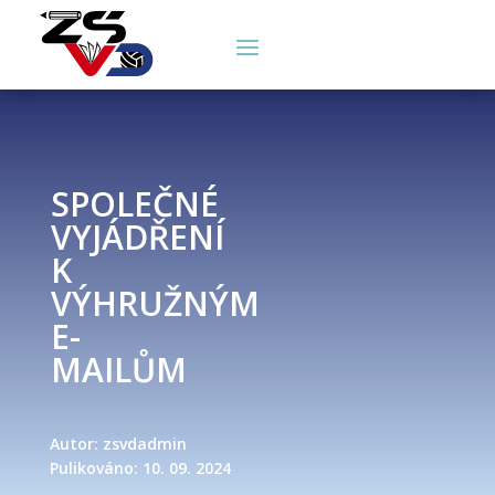
SPOLEČNÉ
VYJÁDŘENÍ
K
VÝHRUŽNÝM
E-
MAILŮM
Autor: zsvdadmin
Pulikováno: 10. 09. 2024