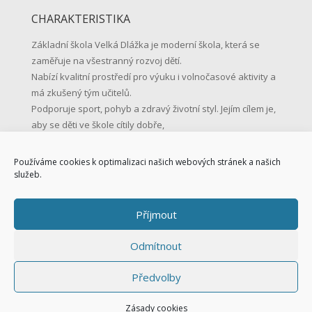
CHARAKTERISTIKA
Základní škola Velká Dlážka je moderní škola, která se
zaměřuje na všestranný rozvoj dětí.
Nabízí kvalitní prostředí pro výuku i volnočasové aktivity a
má zkušený tým učitelů.
Podporuje sport, pohyb a zdravý životní styl. Jejím cílem je,
aby se děti ve škole cítily dobře,
učily se s radostí a byly připravené na život.
Používáme cookies k optimalizaci našich webových stránek a našich
KONTAKTNÍ ÚDAJE
služeb.
Základní škola Přerov, Velká Dlážka 5
Příjmout
Velká Dlážka 5, 750 02 Přerov
IČO: 47858354
Odmítnout
Tel.: 581 225 111
Mob.: 731 128 147
Předvolby
skola@zsvd.cz
Datová schránka: s8hu3di
Zásady cookies