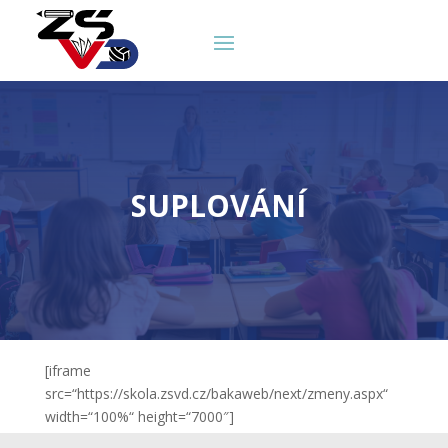
SUPLOVÁNÍ
[iframe
src=“https://skola.zsvd.cz/bakaweb/next/zmeny.aspx“
width=“100%“ height=“7000″]