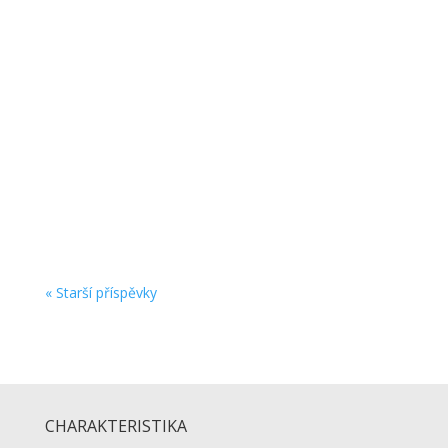
zsvdadmin
Vážení rodiče našich budoucích prvňáčků,
z přiloženého DOPISU se dozvíte všechny
potřebné informace o startu školní docházky
Vašich dětí … přejeme hezké prázdniny a těšíme
se na shledanou v pondělí 1. září 2026 v 8:15
hodin před školou. …vaše...
« Starší příspěvky
CHARAKTERISTIKA