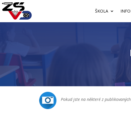
ŠKOLA
INFO
Pokud jste na některé z publikovaných