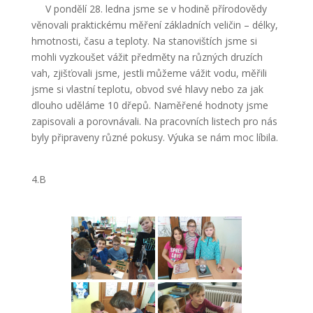
V pondělí 28. ledna jsme se v hodině přírodovědy
věnovali praktickému měření základních veličin – délky,
hmotnosti, času a teploty. Na stanovištích jsme si
mohli vyzkoušet vážit předměty na různých druzích
vah, zjišťovali jsme, jestli můžeme vážit vodu, měřili
jsme si vlastní teplotu, obvod své hlavy nebo za jak
dlouho uděláme 10 dřepů. Naměřené hodnoty jsme
zapisovali a porovnávali. Na pracovních listech pro nás
byly připraveny různé pokusy. Výuka se nám moc líbila.
4.B