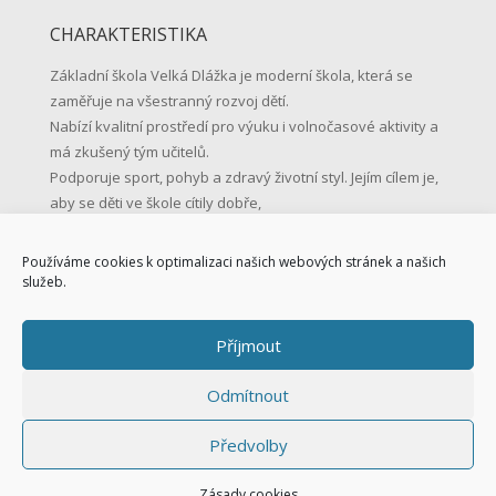
CHARAKTERISTIKA
Základní škola Velká Dlážka je moderní škola, která se
zaměřuje na všestranný rozvoj dětí.
Nabízí kvalitní prostředí pro výuku i volnočasové aktivity a
má zkušený tým učitelů.
Podporuje sport, pohyb a zdravý životní styl. Jejím cílem je,
aby se děti ve škole cítily dobře,
učily se s radostí a byly připravené na život.
Používáme cookies k optimalizaci našich webových stránek a našich
KONTAKTNÍ ÚDAJE
služeb.
Základní škola Přerov, Velká Dlážka 5
Příjmout
Velká Dlážka 5, 750 02 Přerov
IČO: 47858354
Odmítnout
Tel.: 581 225 111
Mob.: 731 128 147
Předvolby
skola@zsvd.cz
Datová schránka: s8hu3di
Zásady cookies