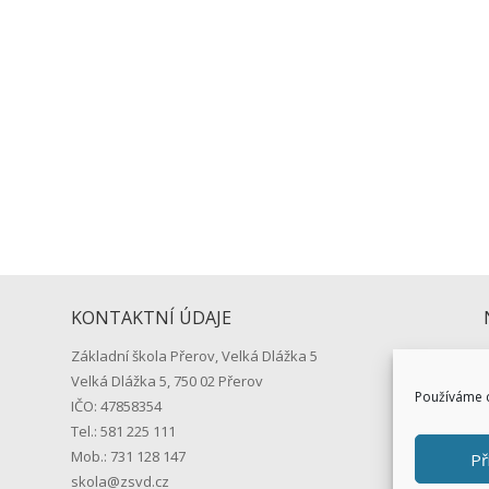
přiloženého DOPISU se dozvíte všechny potřebné informace o startu 
1. září 2026 v 8:15 hodin před školou. …vaše...
KONTAKTNÍ ÚDAJE
Základní škola Přerov, Velká Dlážka 5
Velká Dlážka 5, 750 02 Přerov
Používáme c
IČO: 47858354
Tel.: 581 225 111
Mob.: 731 128 147
Př
skola@zsvd.cz