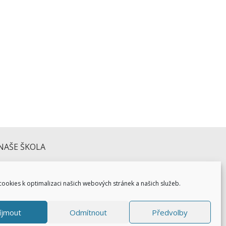
školní docházky Vašich dětí … přejeme hezké
NAŠE ŠKOLA
ookies k optimalizaci našich webových stránek a našich služeb.
íjmout
Odmítnout
Předvolby