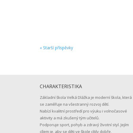
zsvdadmin
Vážení rodiče našich budoucích prvňáčků, z 
prázdniny a těšíme se na shledanou v pondělí 
« Starší příspěvky
CHARAKTERISTIKA
Základní škola Velká Dlážka je moderní škola, která
se zaměřuje na všestranný rozvoj dětí.
Nabízí kvalitní prostředí pro výuku i volnočasové
aktivity a má zkušený tým učitelů.
Podporuje sport, pohyb a zdravý životní styl. Jejím
cílem je, aby se děti ve škole cítily dobře,