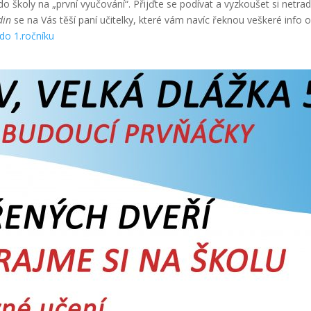
o školy na „první vyučování“. Přijďte se podívat a vyzkoušet si netra
din
se na Vás těší paní učitelky, které vám navíc řeknou veškeré info
do 1.ročníku