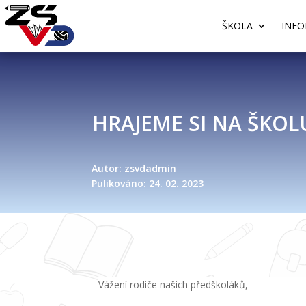
ŠKOLA
INFO
HRAJEME SI NA ŠKOL
Autor: zsvdadmin
Pulikováno: 24. 02. 2023
Vážení rodiče našich předškoláků,