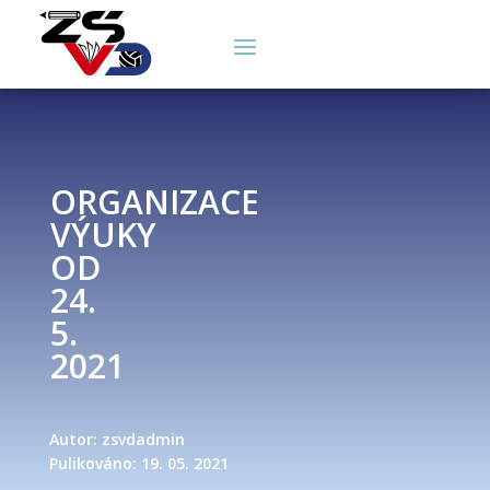
ORGANIZACE
VÝUKY
OD
24.
5.
2021
Autor: zsvdadmin
Pulikováno: 19. 05. 2021