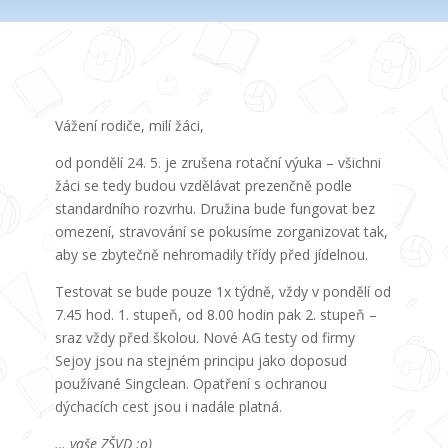
Vážení rodiče, milí žáci,
od pondělí 24. 5. je zrušena rotační výuka – všichni
žáci se tedy budou vzdělávat prezenčně podle
standardního rozvrhu. Družina bude fungovat bez
omezení, stravování se pokusíme zorganizovat tak,
aby se zbytečně nehromadily třídy před jídelnou.
Testovat se bude pouze 1x týdně, vždy v pondělí od
7.45 hod. 1. stupeň, od 8.00 hodin pak 2. stupeň –
sraz vždy před školou. Nové AG testy od firmy
Sejoy jsou na stejném principu jako doposud
používané Singclean. Opatření s ochranou
dýchacích cest jsou i nadále platná.
… vaše ZŠVD :o)