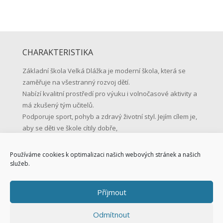
CHARAKTERISTIKA
Základní škola Velká Dlážka je moderní škola, která se
zaměřuje na všestranný rozvoj dětí.
Nabízí kvalitní prostředí pro výuku i volnočasové aktivity a
má zkušený tým učitelů.
Podporuje sport, pohyb a zdravý životní styl. Jejím cílem je,
aby se děti ve škole cítily dobře,
učily se s radostí a byly připravené na život.
Používáme cookies k optimalizaci našich webových stránek a našich
KONTAKTNÍ ÚDAJE
služeb.
Základní škola Přerov, Velká Dlážka 5
Příjmout
Velká Dlážka 5, 750 02 Přerov
IČO: 47858354
Odmítnout
Tel.: 581 225 111